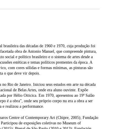
l brasileira das décadas de 1960 e 1970, cuja produção foi
tifacetada obra de Antonio Manuel, que compreende pintura,
o social e político brasileiro e o sistema de artes desde a
ussões estéticas e temas políticos prementes da época. A
trico, com cores sólidas e formas mínimas, as pinturas são
ta o que deve vir depois.
no Rio de Janeiro. Iniciou seus estudos em arte na década
Nacional de Belas Artes, onde era aluno ouvinte. Expõe
ada por Hélio Oiticica. Em 1970, apresentou ao 19º Salão
o é a obra”, onde seu próprio corpo nu era a obra a ser
a e realizou a performance.
Pharos Centre of Contemporary Art (Chipre, 2005); Fundação
. Participou de exposições coletivas no Museum of
 (2015); Bienal de São Paulo (2010 e 2013); Fundación