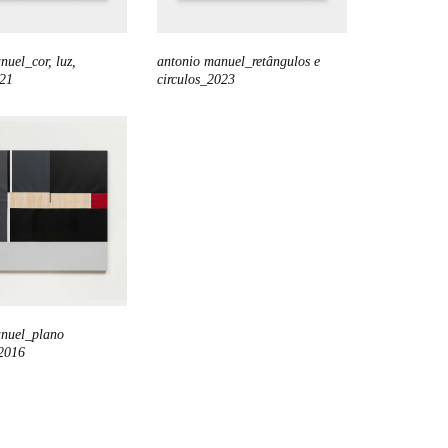
nuel_cor, luz,
antonio manuel_retângulos e
021
circulos_2023
anuel_plano
_2016