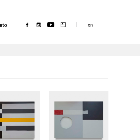
ato
en