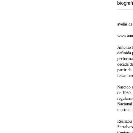
biograf
avelãs de
www.anto
Antonio M
definida 
performan
década de
partir da
feitas fr
Nascido e
de 1960, 
regularme
Nacional 
mostrada.
Realizou
Serralves
Contempo