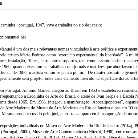
ia
 caminha_ portugal, 1947. vive e trabalha no rio de janeiro
niomanuel.net
anuel é um dos mais relevantes nomes vinculados à arte política e experimenta
pelo crítico Mário Pedrosa como “exercício experimental da liberdade”. A mul
ce, instalação, filmes, entre outros suportes, tem como assunto basilar o context
 1960, quando executou os trabalhos com jornais e matrizes que abordavam disc
 década de 1980, o artista voltou-se para a pintura. De caráter abstrato e geomé
equentemente sem projeto, onde cada elemento inserido na superfície diz ao artis
m Portugal, Antonio Manuel chegou ao Brasil em 1953 e estabeleceu residência 
frequentando a Escolinha de Arte do Brasil, o ateliê de Ivan Serpa e a Escola 
nte desde 1965. Em 1968, integrou a manifestação “Apocalipopótese”, organiz
de Arte Moderna do Museu de Arte Moderna do Rio de Janeiro o projeto “O corp
 Mesmo sendo recusado pelo júri, o artista compareceu à inauguração da mostr
 exposições individuais no Museu de Arte Moderna do Rio de Janeiro (2014); 
 (Portugal, 2000); Museu de Arte Contemporânea (Niterói, 1998); entre outras
rary Art San Diego (EUA, 2017); Museu Afro Brasil (2016); Bienal de Veneza