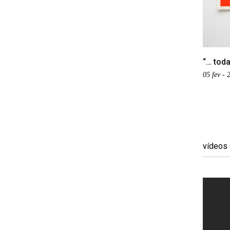
“… toda
05 fev -
vídeos