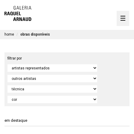
artistas
☰
Skip
to
exposições
content
home
obras disponíveis
timeline
a galeria
obras
filtrar por
disponíveis
obras disponíveis
contato
en
em destaque