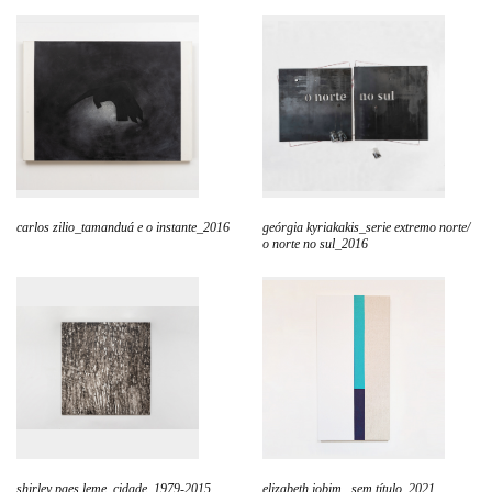
carlos zilio_tamanduá e o instante_2016
geórgia kyriakakis_serie extremo norte/
o norte no sul_2016
shirley paes leme_cidade_1979-2015
elizabeth jobim_ sem título_2021