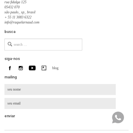
rua fidalga 125
05432 070
são paulo_ sp_ brasil
+ 55 11 3083 6322
info@raquelarnaud.com
busca
Search
for
siga-nos
blog
mailing