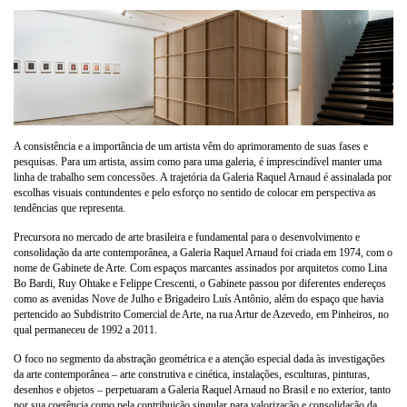
A consistência e a importância de um artista vêm do aprimoramento de suas fases e
pesquisas. Para um artista, assim como para uma galeria, é imprescindível manter uma
linha de trabalho sem concessões. A trajetória da Galeria Raquel Arnaud é assinalada por
escolhas visuais contundentes e pelo esforço no sentido de colocar em perspectiva as
tendências que representa.
Precursora no mercado de arte brasileira e fundamental para o desenvolvimento e
consolidação da arte contemporânea, a Galeria Raquel Arnaud foi criada em 1974, com o
nome de Gabinete de Arte. Com espaços marcantes assinados por arquitetos como Lina
Bo Bardi, Ruy Ohtake e Felippe Crescenti, o Gabinete passou por diferentes endereços
como as avenidas Nove de Julho e Brigadeiro Luís Antônio, além do espaço que havia
pertencido ao Subdistrito Comercial de Arte, na rua Artur de Azevedo, em Pinheiros, no
qual permaneceu de 1992 a 2011.
O foco no segmento da abstração geométrica e a atenção especial dada às investigações
da arte contemporânea – arte construtiva e cinética, instalações, esculturas, pinturas,
desenhos e objetos – perpetuaram a Galeria Raquel Arnaud no Brasil e no exterior, tanto
por sua coerência como pela contribuição singular para valorização e consolidação da