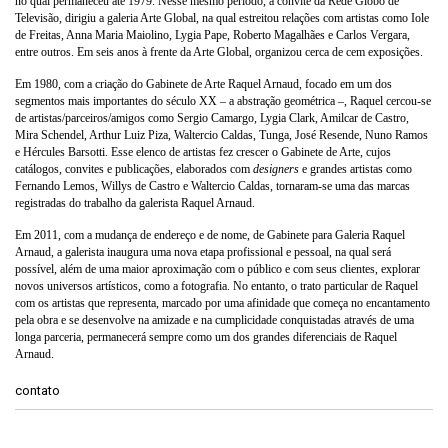
no qual permaneceu até 1979. Nesse mesmo período, a convite da Rede Globo de
Televisão, dirigiu a galeria Arte Global, na qual estreitou relações com artistas como Iole
de Freitas, Anna Maria Maiolino, Lygia Pape, Roberto Magalhães e Carlos Vergara,
entre outros. Em seis anos à frente da Arte Global, organizou cerca de cem exposições.
Em 1980, com a criação do Gabinete de Arte Raquel Arnaud, focado em um dos
segmentos mais importantes do século XX – a abstração geométrica –, Raquel cercou-se
de artistas/parceiros/amigos como Sergio Camargo, Lygia Clark, Amilcar de Castro,
Mira Schendel, Arthur Luiz Piza, Waltercio Caldas, Tunga, José Resende, Nuno Ramos
e Hércules Barsotti. Esse elenco de artistas fez crescer o Gabinete de Arte, cujos
catálogos, convites e publicações, elaborados com
designers
e grandes artistas como
Fernando Lemos, Willys de Castro e Waltercio Caldas, tornaram-se uma das marcas
registradas do trabalho da galerista Raquel Arnaud.
Em 2011, com a mudança de endereço e de nome, de Gabinete para Galeria Raquel
Arnaud, a galerista inaugura uma nova etapa profissional e pessoal, na qual será
possível, além de uma maior aproximação com o público e com seus clientes, explorar
novos universos artísticos, como a fotografia. No entanto, o trato particular de Raquel
com os artistas que representa, marcado por uma afinidade que começa no encantamento
pela obra e se desenvolve na amizade e na cumplicidade conquistadas através de uma
longa parceria, permanecerá sempre como um dos grandes diferenciais de Raquel
Arnaud.
contato