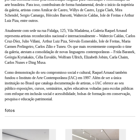
arte brasileira.
Para isso, contribuíram de forma fundamental, desde o início da trajetória
da galeria
, artistas como Amilcar de Castro, Willys de Castro, Lygia Clark, Mira
Schendel, Sergio Camargo, Hércules Barsotti, Waltercio Caldas, Iole de Freitas e Arthur
Luiz Piza, entre outros.
Atualmente com sede na rua Fidalga, 125, Vila Madalena, a Galeria Raquel Arnaud
representa artistas reconhecidos nacional e internacionalmente – Waltercio Caldas, Carlos
Cruz-Díez, Julio Villani, Arthur Luiz Piza, Sérvulo Esmeraldo, Iole de Freitas, Maria
Carmen Perlingeiro, Carlos Zilio e Tuneu.
Os que mais recentemente comporão o time
da galeria
, atestam a consolidação de novas linguagens contemporâneas – Frida Baranek,
Geórgia Kyriakakis, Célia Euvaldo, Wolfram Ullrich, Elizabeth Jobim, Carla Chaim,
Carlos Nunes e Ding Musa.
Como demonstração do seu compromisso social e cultural, Raquel Arnaud também
fundou o Instituto de Arte Contemporânea (IAC) em 1997. Além de ser a única
instituição no Brasil que cataloga documentação de artistas, o IAC oferece ao seu
público exposições, cursos, seminários, ações educativas voltadas para escolas públicas
com enfoque em inclusão social e acessibilidade, bolsas de formação em conservação,
pesquisa e educação patrimonial.
fotos