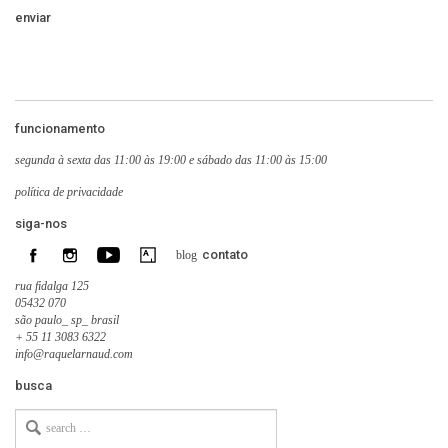
funcionamento
segunda à sexta das 11:00 às 19:00 e sábado das 11:00 às 15:00
política de privacidade
siga-nos
contato
blog
rua fidalga 125
05432 070
são paulo_ sp_ brasil
+ 55 11 3083 6322
info@raquelarnaud.com
busca
Search
for