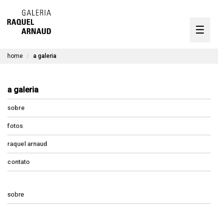
artistas
☰
Skip
to
exposições
content
home
a galeria
timeline
a galeria
a galeria
obras disponíveis
sobre
contato
fotos
raquel arnaud
contato
en
sobre