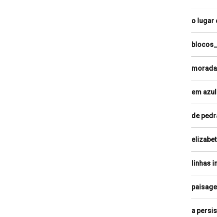
o lugar
blocos
morada
em azul
de pedr
elizabet
linhas i
paisage
a persis