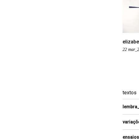
elizabe
22 mar_2
textos
lembra
variaçõ
ensaios