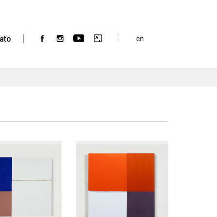
ato
en