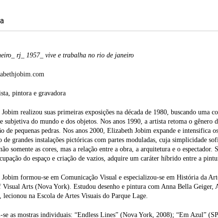
ia
neiro_ rj_ 1957_ vive e trabalha no rio de janeiro
abethjobim.com
sta, pintora e gravadora
 Jobim realizou suas primeiras exposições na década de 1980, buscando uma co
 e subjetiva do mundo e dos objetos. Nos anos 1990, a artista retoma o gênero
o de pequenas pedras. Nos anos 2000, Elizabeth Jobim expande e intensifica os
o de grandes instalações pictóricas com partes moduladas, cuja simplicidade sofi
não somente as cores, mas a relação entre a obra, a arquitetura e o espectador
cupação do espaço e criação de vazios, adquire um caráter híbrido entre a pintura
 Jobim formou-se em Comunicação Visual e especializou-se em História da Art
f Visual Arts (Nova York). Estudou desenho e pintura com Anna Bella Geiger,
 lecionou na Escola de Artes Visuais do Parque Lage.
se as mostras individuais: “Endless Lines” (Nova York, 2008); “Em Azul” (SP,