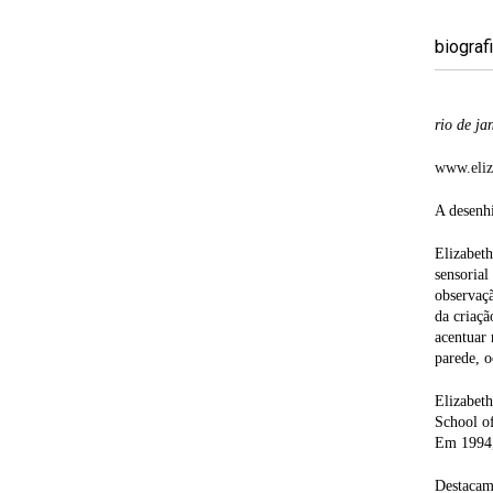
biograf
rio de ja
www.eliz
A desenhi
Elizabeth
sensorial
observaçã
da criaçã
acentuar 
parede, o
Elizabeth
School o
Em 1994,
Destacam-