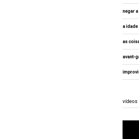
negar a
a idade
as cois
avant-g
improvi
vídeos