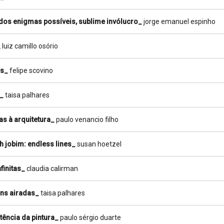
 dos enigmas possíveis, sublime invólucro_
jorge emanuel espinho
_
luiz camillo osório
s_
felipe scovino
_
taisa palhares
as à arquitetura_
paulo venancio filho
h jobim: endless lines_
susan hoetzel
nfinitas_
claudia calirman
ns airadas_
taisa palhares
tência da pintura_
paulo sérgio duarte