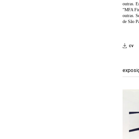
outras. E
“MFA Fine
outras. 
de São P
cv
exposi