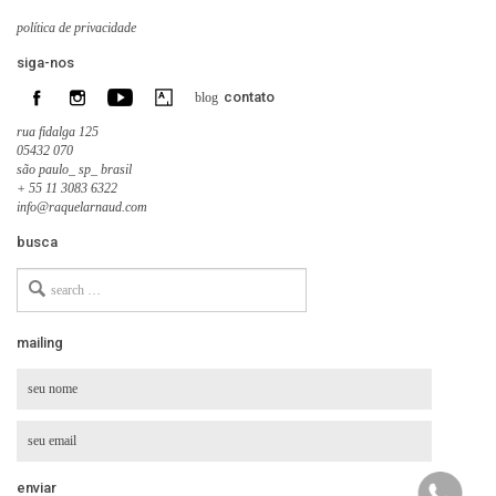
política de privacidade
siga-nos
contato
blog
rua fidalga 125
05432 070
são paulo_ sp_ brasil
+ 55 11 3083 6322
info@raquelarnaud.com
busca
Search
for
mailing