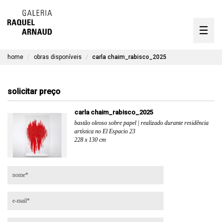
artistas
☰
Skip
to
exposições
content
home
obras disponíveis
carla chaim_rabisco_2025
timeline
a galeria
solicitar preço
obras disponíveis
carla chaim_rabisco_2025
bastão oleoso sobre papel | realizado durante residência
contato
artística no El Espacio 23
228 x 130 cm
en