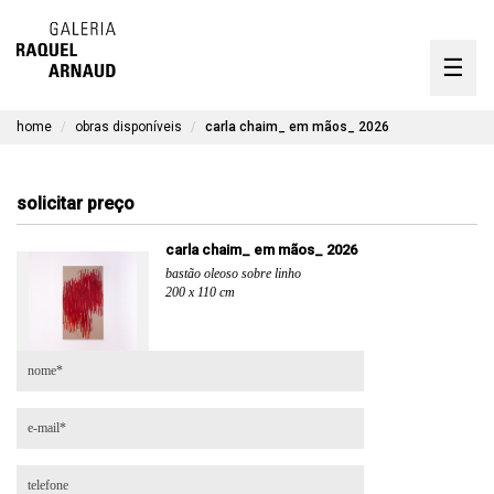
artistas
☰
Skip
to
exposições
content
home
obras disponíveis
carla chaim_ em mãos_ 2026
timeline
a galeria
solicitar preço
obras disponíveis
carla chaim_ em mãos_ 2026
bastão oleoso sobre linho
contato
200 x 110 cm
en