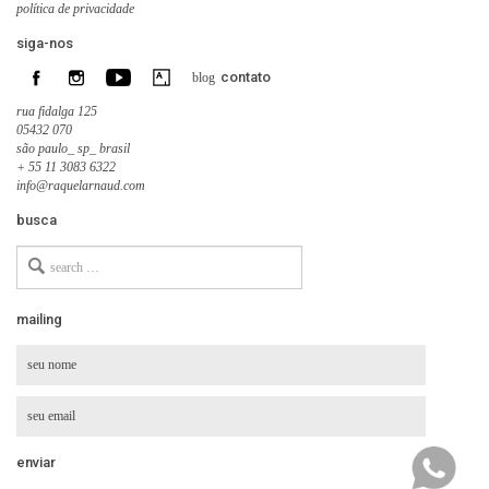
política de privacidade
siga-nos
contato
blog
rua fidalga 125
05432 070
são paulo_ sp_ brasil
+ 55 11 3083 6322
info@raquelarnaud.com
busca
Search
for
mailing