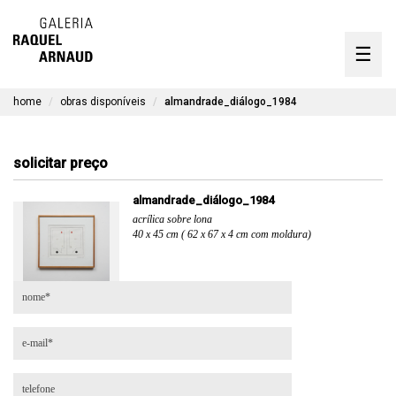
artistas
☰
Skip
to
exposições
content
home
obras disponíveis
almandrade_diálogo_1984
timeline
a galeria
solicitar preço
obras disponíveis
almandrade_diálogo_1984
acrílica sobre lona
contato
40 x 45 cm ( 62 x 67 x 4 cm com moldura)
en