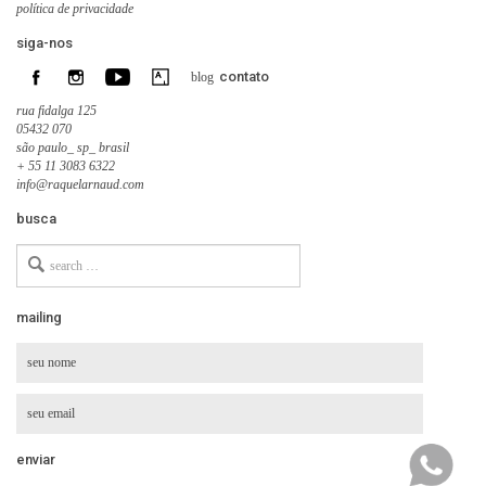
política de privacidade
siga-nos
contato
blog
rua fidalga 125
05432 070
são paulo_ sp_ brasil
+ 55 11 3083 6322
info@raquelarnaud.com
busca
Search
for
mailing