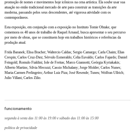
promoção de nomes e movimentos hoje icônicos na cena artística. Ela soube usar sua
atuação no então tradicional mercado de arte para construir as transições da arte
moderna, passando pelos seus descendentes, até vigorosa atividade com os
contemporâneos.
Esta exposição, em conjunção com a exposição no Instituto Tomie Ohtake, que
comemora os 40 anos de trabalho de Raquel Arnaud, busca apresentar o seu percurso
por meio de obras, que se constituem hoje em trabalhos históricos e referências da
produção atual.
Frida Baranek; Elisa Bracher; Waltercio Caldas; Sergio Camargo; Carla Chaim; Elias
Crespin; Carlos Cruz-Diez; Sérvulo Esmeraldo; Celia Euvaldo; Carlos Fajardo; Daniel
Feingold; Romulo Fialdini; Iole de Freitas; Marco Giannotti; Geórgia Kyriakakis;
Alberto Martins; Silvia Mecozzi; Cassio Michalany; Jorge Molder; Carlos Nunes;
Maria-Carmen Perlingeiro; Arthur Luiz Piza; José Resende; Tuneu; Wolfran Ullrich;
Julio Villani; Carlos Zilio.
funcionamento
segunda à sexta das 11:00 às 19:00 e sábado das 11:00 às 15:00
política de privacidade