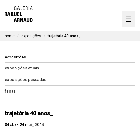
artistas
☰
Skip
to
exposições
content
home
exposições
trajetória 40 anos_
timeline
a galeria
exposições
obras disponíveis
exposições atuais
exposições passadas
contato
feiras
en
trajetória 40 anos_
04 abr - 24 mai_ 2014