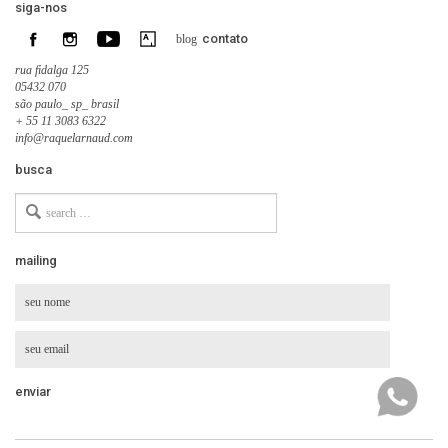
siga-nos
contato
blog
rua fidalga 125
05432 070
são paulo_ sp_ brasil
+ 55 11 3083 6322
info@raquelarnaud.com
busca
Search
for
mailing