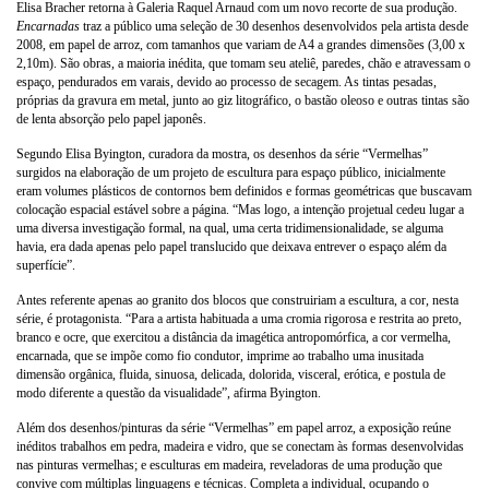
Elisa Bracher retorna à Galeria Raquel Arnaud com um novo recorte de sua produção.
Encarnadas
traz a público uma seleção de 30 desenhos desenvolvidos pela artista desde
2008, em papel de arroz, com tamanhos que variam de A4 a grandes dimensões (3,00 x
2,10m). São obras, a maioria inédita, que tomam seu ateliê, paredes, chão e atravessam o
espaço, pendurados em varais, devido ao processo de secagem. As tintas pesadas,
próprias da gravura em metal, junto ao giz litográfico, o bastão oleoso e outras tintas são
de lenta absorção pelo papel japonês.
Segundo Elisa Byington, curadora da mostra, os desenhos da série “Vermelhas”
surgidos na elaboração de um projeto de escultura para espaço público, inicialmente
eram volumes plásticos de contornos bem definidos e formas geométricas que buscavam
colocação espacial estável sobre a página. “Mas logo, a intenção projetual cedeu lugar a
uma diversa investigação formal, na qual, uma certa tridimensionalidade, se alguma
havia, era dada apenas pelo papel translucido que deixava entrever o espaço além da
superfície”.
Antes referente apenas ao granito dos blocos que construiriam a escultura, a cor, nesta
série, é protagonista. “Para a artista habituada a uma cromia rigorosa e restrita ao preto,
branco e ocre, que exercitou a distância da imagética antropomórfica, a cor vermelha,
encarnada, que se impõe como fio condutor, imprime ao trabalho uma inusitada
dimensão orgânica, fluida, sinuosa, delicada, dolorida, visceral, erótica, e postula de
modo diferente a questão da visualidade”, afirma Byington.
Além dos desenhos/pinturas da série “Vermelhas” em papel arroz, a exposição reúne
inéditos trabalhos em pedra, madeira e vidro, que se conectam às formas desenvolvidas
nas pinturas vermelhas; e esculturas em madeira, reveladoras de uma produção que
convive com múltiplas linguagens e técnicas. Completa a individual, ocupando o