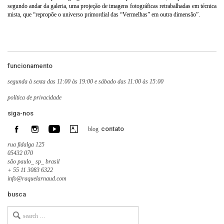
segundo andar da galeria, uma projeção de imagens fotográficas retrabalhadas em técnica
mista, que “repropõe o universo primordial das “Vermelhas” em outra dimensão”.
funcionamento
segunda à sexta das 11:00 às 19:00 e sábado das 11:00 às 15:00
política de privacidade
siga-nos
contato
blog
rua fidalga 125
05432 070
são paulo_ sp_ brasil
+ 55 11 3083 6322
info@raquelarnaud.com
busca
Search
for