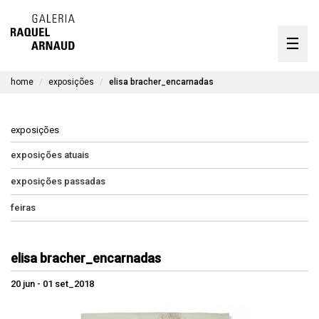
artistas
☰
Skip
to
exposições
content
home
exposições
elisa bracher_encarnadas
timeline
a galeria
exposições
obras disponíveis
exposições atuais
exposições passadas
contato
feiras
en
elisa bracher_encarnadas
20 jun - 01 set_2018