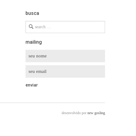
busca
Search
for
mailing
desenvolvido por
new gosling