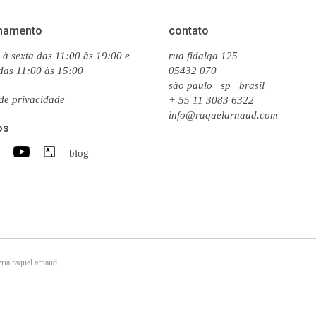
namento
contato
à sexta das 11:00 às 19:00 e
rua fidalga 125
das 11:00 às 15:00
05432 070
são paulo_ sp_ brasil
 de privacidade
+ 55 11 3083 6322
info@raquelarnaud.com
os
blog
ria raquel arnaud