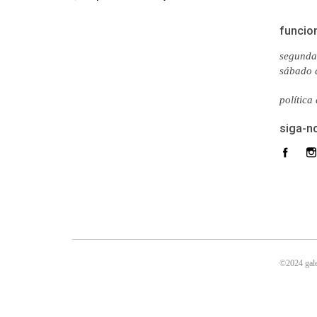
funcio
segunda 
sábado 
política
siga-n
©2024 gale