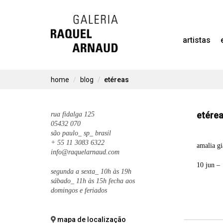
Skip
to
artistas
content
home
blog
etéreas
etére
rua fidalga 125
05432 070
são paulo_ sp_ brasil
+ 55 11 3083 6322
amalia gi
info@raquelarnaud.com
10 jun –
segunda a sexta_ 10h às 19h
sábado_ 11h às 15h fecha aos
domingos e feriados
mapa de localização