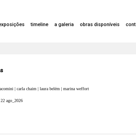
exposições
timeline
a galeria
obras disponíveis
cont
as
acomini | carla chaim | laura belém | marina weffort
 22 ago_2026