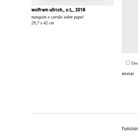
wolfram ullrich_ o.t,_ 2018
nanquim e carvão sobre papel
29,7 x 42 cm
Des
funcio