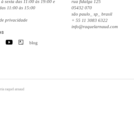
à sexta das 11:00 às 19:00 e
rua fidalga 125
das 11:00 às 15:00
05432 070
são paulo_ sp_ brasil
 de privacidade
+ 55 11 3083 6322
info@raquelarnaud.com
os
blog
ria raquel arnaud