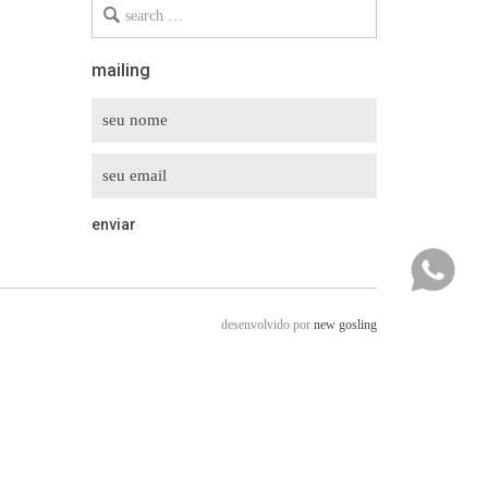
Search
for
mailing
desenvolvido por
new gosling