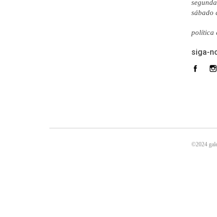
segunda 
sábado 
política
siga-n
©2024 gale