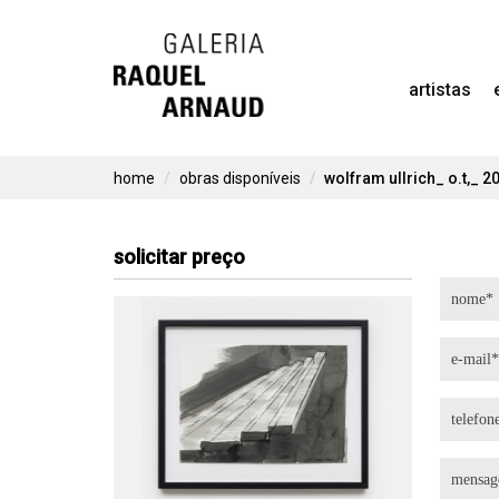
Skip
to
artistas
content
home
obras disponíveis
wolfram ullrich_ o.t,_ 2
solicitar preço