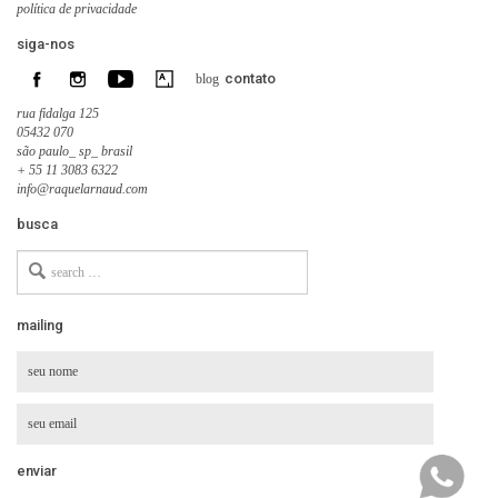
política de privacidade
siga-nos
contato
blog
rua fidalga 125
05432 070
são paulo_ sp_ brasil
+ 55 11 3083 6322
info@raquelarnaud.com
busca
Search
for
mailing