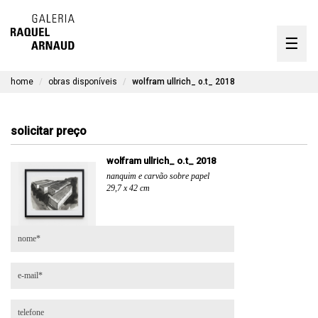
artistas
☰
Skip
to
exposições
content
home
obras disponíveis
wolfram ullrich_ o.t_ 2018
timeline
a galeria
solicitar preço
obras disponíveis
wolfram ullrich_ o.t_ 2018
nanquim e carvão sobre papel
contato
29,7 x 42 cm
en