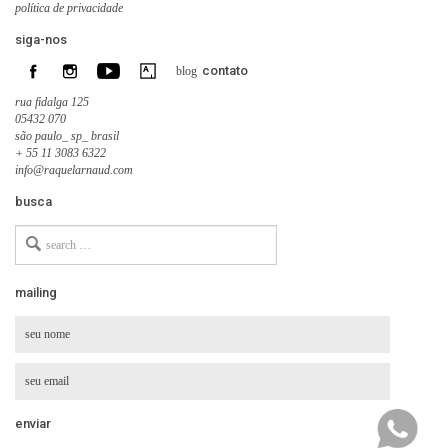
política de privacidade
siga-nos
contato
blog
rua fidalga 125
05432 070
são paulo_ sp_ brasil
+ 55 11 3083 6322
info@raquelarnaud.com
busca
Search
for
mailing