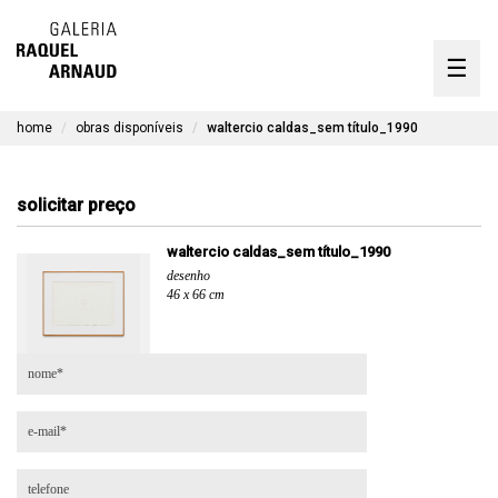
artistas
☰
Skip
to
exposições
content
home
obras disponíveis
waltercio caldas_sem título_1990
timeline
a galeria
solicitar preço
obras disponíveis
waltercio caldas_sem título_1990
desenho
contato
46 x 66 cm
en