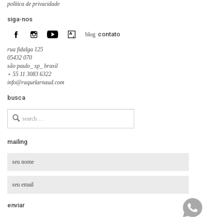
política de privacidade
siga-nos
contato
blog
rua fidalga 125
05432 070
são paulo_ sp_ brasil
+ 55 11 3083 6322
info@raquelarnaud.com
busca
Search
for
mailing