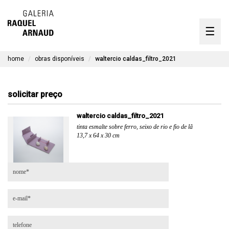
artistas
☰
Skip
to
exposições
content
home
obras disponíveis
waltercio caldas_filtro_2021
timeline
a galeria
solicitar preço
obras disponíveis
waltercio caldas_filtro_2021
tinta esmalte sobre ferro, seixo de rio e fio de lã
contato
13,7 x 64 x 30 cm
en