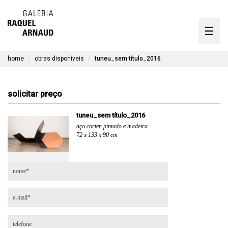
artistas
☰
Skip
to
exposições
content
home
obras disponíveis
tuneu_sem título_2016
timeline
a galeria
solicitar preço
obras disponíveis
tuneu_sem título_2016
aço corten pintado e madeira
contato
72 x 133 x 90 cm
en