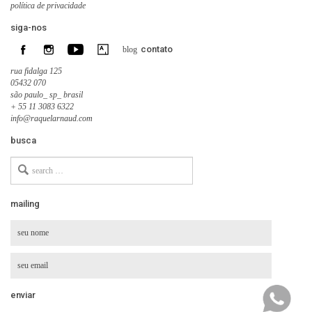
política de privacidade
siga-nos
contato
blog
rua fidalga 125
05432 070
são paulo_ sp_ brasil
+ 55 11 3083 6322
info@raquelarnaud.com
busca
Search
for
mailing