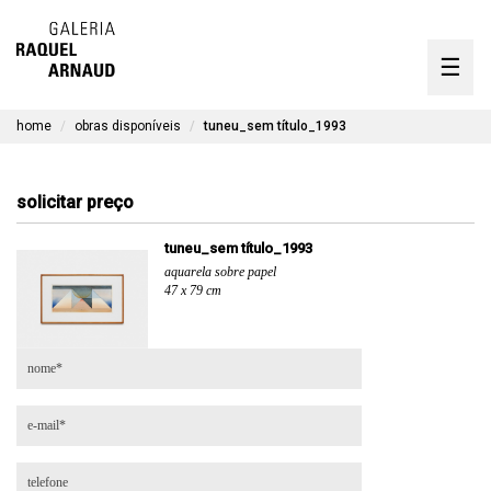
artistas
☰
Skip
to
exposições
content
home
obras disponíveis
tuneu_sem título_1993
timeline
a galeria
solicitar preço
obras disponíveis
tuneu_sem título_1993
aquarela sobre papel
contato
47 x 79 cm
en