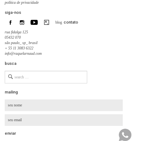
política de privacidade
siga-nos
contato
blog
rua fidalga 125
05432 070
são paulo_ sp_ brasil
+ 55 11 3083 6322
info@raquelarnaud.com
busca
Search
for
mailing