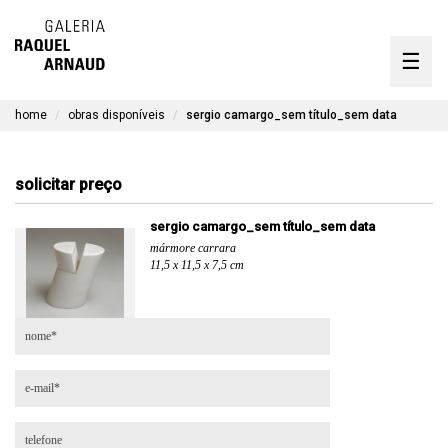
artistas
☰
Skip
to
exposições
content
home
obras disponíveis
sergio camargo_sem título_sem data
timeline
a galeria
solicitar preço
obras disponíveis
sergio camargo_sem título_sem data
mármore carrara
contato
11,5 x 11,5 x 7,5 cm
en