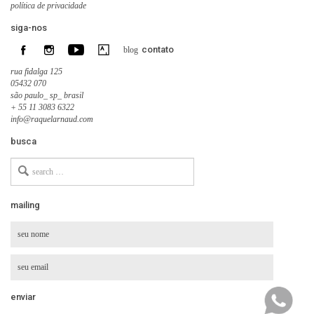
política de privacidade
siga-nos
contato
blog
rua fidalga 125
05432 070
são paulo_ sp_ brasil
+ 55 11 3083 6322
info@raquelarnaud.com
busca
Search
for
mailing