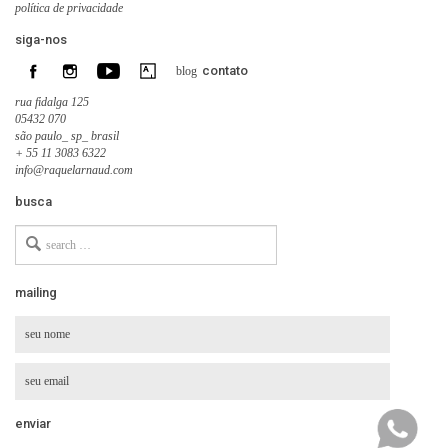
política de privacidade
siga-nos
contato
blog
rua fidalga 125
05432 070
são paulo_ sp_ brasil
+ 55 11 3083 6322
info@raquelarnaud.com
busca
Search
for
mailing