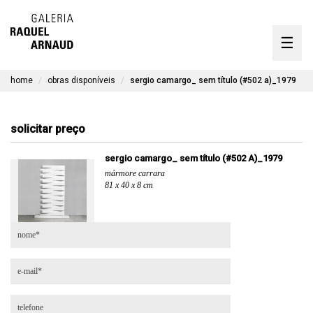
artistas
☰
Skip
to
exposições
content
home
obras disponíveis
sergio camargo_ sem título (#502 a)_1979
timeline
a galeria
solicitar preço
obras disponíveis
sergio camargo_ sem título (#502 A)_1979
mármore carrara
contato
81 x 40 x 8 cm
en