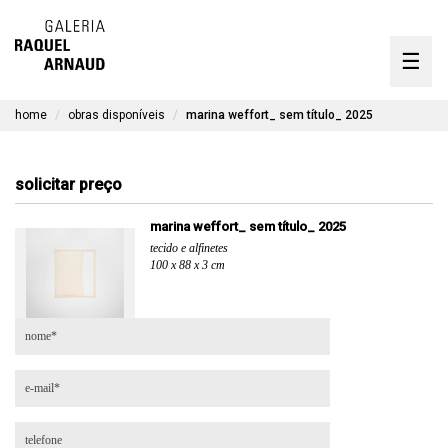
artistas
☰
Skip
to
exposições
content
home
obras disponíveis
marina weffort_ sem título_ 2025
timeline
a galeria
solicitar preço
obras disponíveis
marina weffort_ sem título_ 2025
tecido e alfinetes
contato
100 x 88 x 3 cm
en