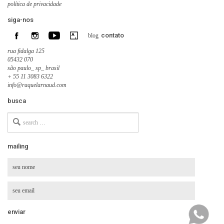
política de privacidade
siga-nos
contato
blog
rua fidalga 125
05432 070
são paulo_ sp_ brasil
+ 55 11 3083 6322
info@raquelarnaud.com
busca
Search
for
mailing