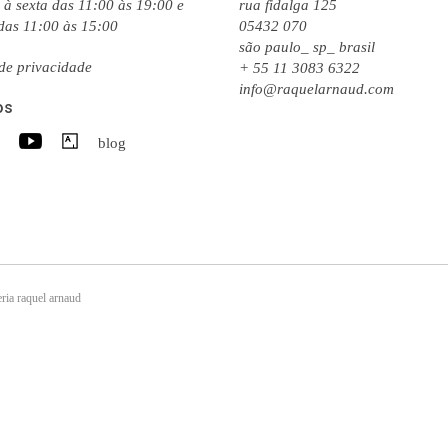
à sexta das 11:00 às 19:00 e
rua fidalga 125
das 11:00 às 15:00
05432 070
são paulo_ sp_ brasil
 de privacidade
+ 55 11 3083 6322
info@raquelarnaud.com
os
blog
ria raquel arnaud