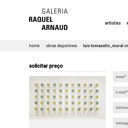
Skip
to
artistas
content
home
obras disponíveis
luis tomasello_mural c
solicitar preço