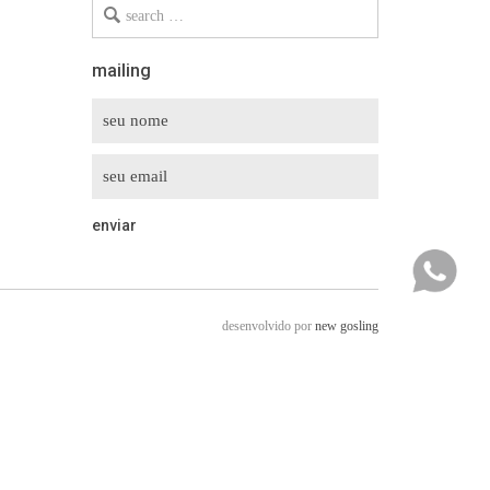
Search
for
mailing
desenvolvido por
new gosling