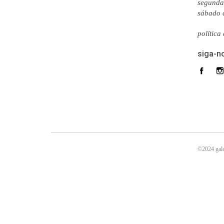
segunda 
sábado 
política
siga-n
©2024 gale