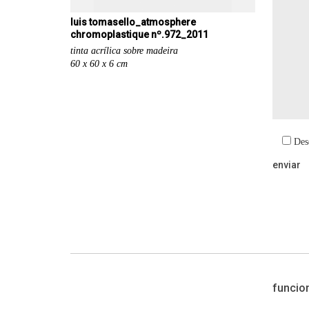
luis tomasello_atmosphere
chromoplastique nº.972_2011
tinta acrílica sobre madeira
60 x 60 x 6 cm
Des
funcio