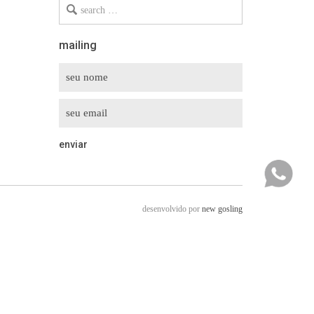
Search
for
mailing
desenvolvido por
new gosling