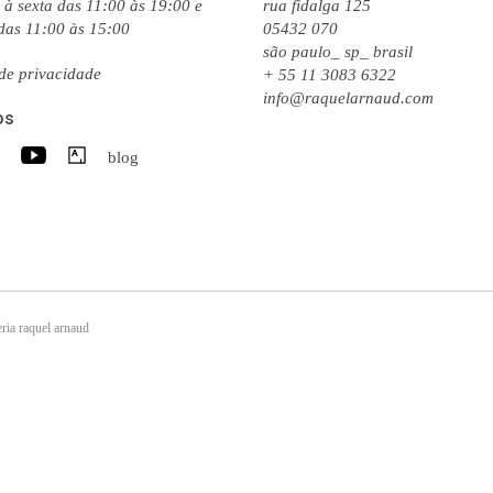
à sexta das 11:00 às 19:00 e
rua fidalga 125
das 11:00 às 15:00
05432 070
são paulo_ sp_ brasil
 de privacidade
+ 55 11 3083 6322
info@raquelarnaud.com
os
blog
ria raquel arnaud