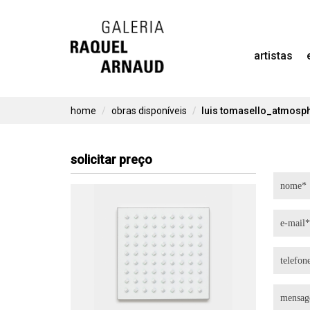
Skip
to
artistas
content
home
obras disponíveis
luis tomasello_atmosp
solicitar preço