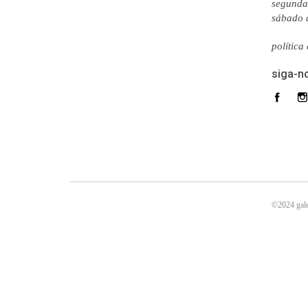
segunda 
sábado 
política
siga-n
©2024 gale