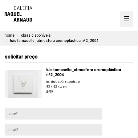
artistas
☰
Skip
to
exposições
content
home
obras disponíveis
timeline
luis tomasello_atmosfera cromoplástica nº2_2004
a galeria
solicitar preço
obras disponíveis
luis tomasello_atmosfera cromoplástica
nº2_2004
contato
acrílica sobre madeira
43 x 43 x 5 cm
8/50
en