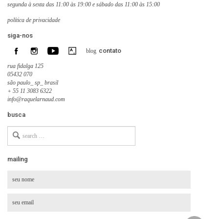
segunda à sexta das 11:00 às 19:00 e sábado das 11:00 às 15:00
política de privacidade
siga-nos
contato
blog
rua fidalga 125
05432 070
são paulo_ sp_ brasil
+ 55 11 3083 6322
info@raquelarnaud.com
busca
Search
for
mailing