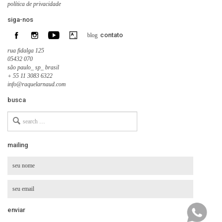
política de privacidade
siga-nos
contato
blog
rua fidalga 125
05432 070
são paulo_ sp_ brasil
+ 55 11 3083 6322
info@raquelarnaud.com
busca
Search
for
mailing