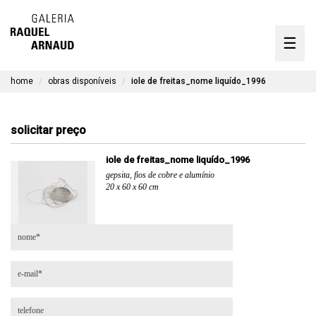
artistas
☰
Skip
to
exposições
content
home
obras disponíveis
iole de freitas_nome liquído_1996
timeline
a galeria
solicitar preço
obras disponíveis
iole de freitas_nome liquído_1996
gepsita, fios de cobre e alumínio
contato
20 x 60 x 60 cm
en