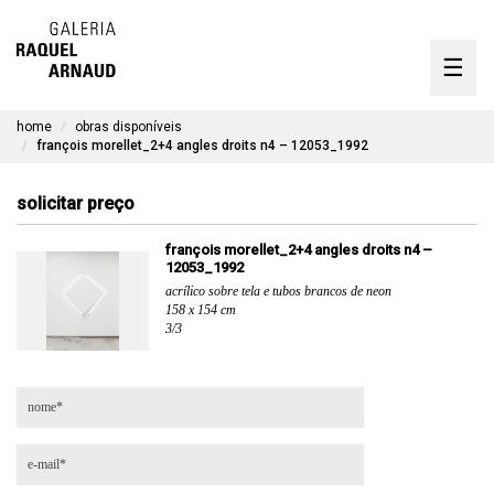
artistas
☰
Skip
to
exposições
content
home
obras disponíveis
timeline
françois morellet_2+4 angles droits n4 – 12053_1992
a galeria
solicitar preço
obras disponíveis
françois morellet_2+4 angles droits n4 –
12053_1992
contato
acrílico sobre tela e tubos brancos de neon
158 x 154 cm
3/3
en