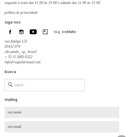
segunda à sexta das 11:00 às 19:00 e sábado das 11:00 às 15:00
política de privacidade
siga-nos
contato
blog
rua fidalga 125
05432 070
são paulo_ sp_ brasil
+ 55 11 3083 6322
info@raquelarnaud.com
busca
Search
for
mailing