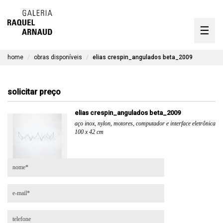
artistas
☰
Skip
to
exposições
content
home
obras disponíveis
elias crespin_angulados beta_2009
timeline
a galeria
solicitar preço
obras disponíveis
elias crespin_angulados beta_2009
aço inox, nylon, motores, computador e interface eletrônica
contato
100 x 42 cm
en