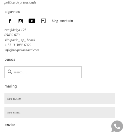
política de privacidade
siga-nos
contato
blog
rua fidalga 125
05432 070
são paulo_ sp_ brasil
+ 55 11 3083 6322
info@raquelarnaud.com
busca
Search
for
mailing