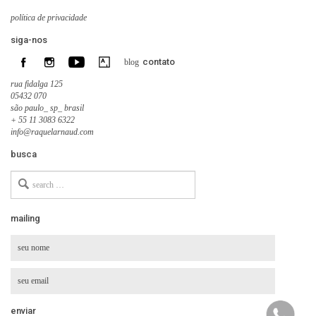
política de privacidade
siga-nos
contato
blog
rua fidalga 125
05432 070
são paulo_ sp_ brasil
+ 55 11 3083 6322
info@raquelarnaud.com
busca
Search
for
mailing