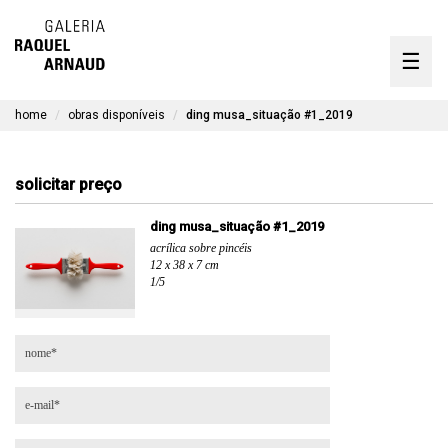
artistas
☰
Skip
to
exposições
content
home
obras disponíveis
ding musa_situação #1_2019
timeline
a galeria
solicitar preço
obras disponíveis
ding musa_situação #1_2019
acrílica sobre pincéis
contato
12 x 38 x 7 cm
1/5
en