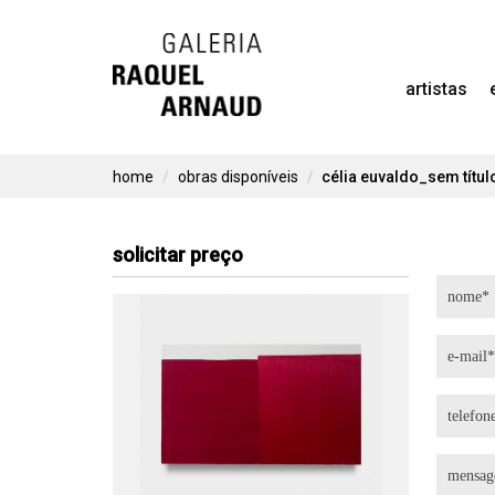
Skip
to
artistas
content
home
obras disponíveis
célia euvaldo_sem títu
solicitar preço