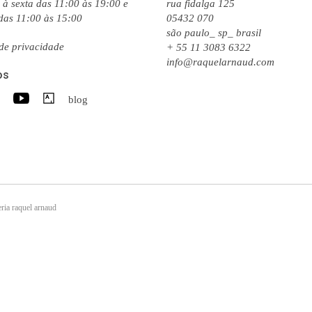
à sexta das 11:00 às 19:00 e
rua fidalga 125
das 11:00 às 15:00
05432 070
são paulo_ sp_ brasil
 de privacidade
+ 55 11 3083 6322
info@raquelarnaud.com
os
blog
ria raquel arnaud