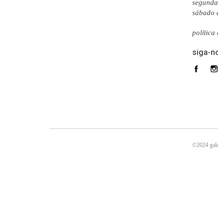
segunda 
sábado 
política
siga-n
©2024 gale