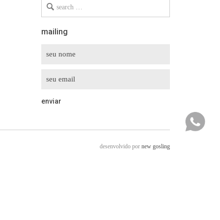
Search
for
mailing
desenvolvido por
new gosling