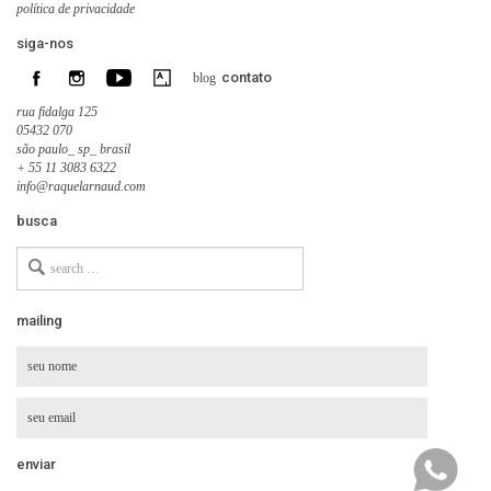
política de privacidade
siga-nos
contato
blog
rua fidalga 125
05432 070
são paulo_ sp_ brasil
+ 55 11 3083 6322
info@raquelarnaud.com
busca
Search
for
mailing