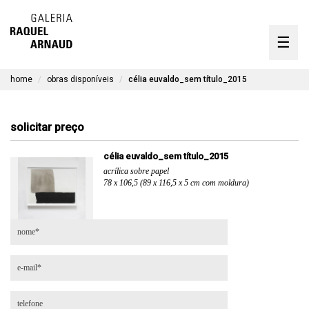
artistas
☰
Skip
to
exposições
content
home
obras disponíveis
célia euvaldo_sem título_2015
timeline
a galeria
solicitar preço
obras disponíveis
célia euvaldo_sem título_2015
acrílica sobre papel
contato
78 x 106,5 (89 x 116,5 x 5 cm com moldura)
en