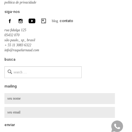
política de privacidade
siga-nos
contato
blog
rua fidalga 125
05432 070
são paulo_ sp_ brasil
+ 55 11 3083 6322
info@raquelarnaud.com
busca
Search
for
mailing