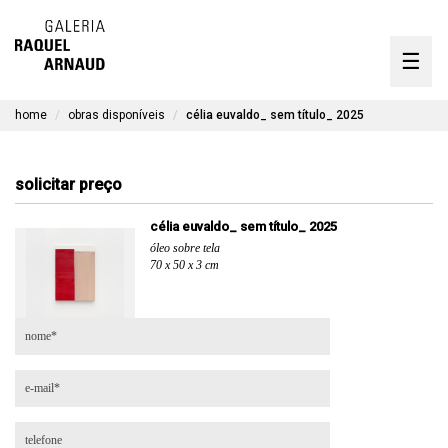
artistas
☰
Skip
to
exposições
content
home
obras disponíveis
célia euvaldo_ sem título_ 2025
timeline
a galeria
solicitar preço
obras disponíveis
célia euvaldo_ sem título_ 2025
óleo sobre tela
contato
70 x 50 x 3 cm
en