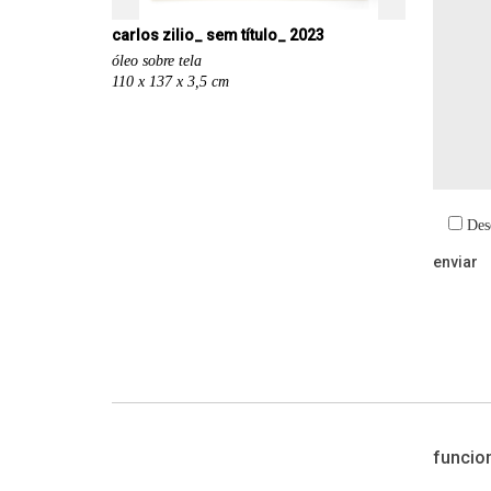
carlos zilio_ sem título_ 2023
óleo sobre tela
110 x 137 x 3,5 cm
Des
funcio