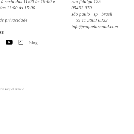
à sexta das 11:00 às 19:00 e
rua fidalga 125
das 11:00 às 15:00
05432 070
são paulo_ sp_ brasil
 de privacidade
+ 55 11 3083 6322
info@raquelarnaud.com
os
blog
ria raquel arnaud