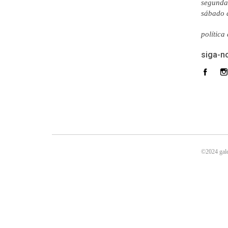
segunda 
sábado 
política
siga-n
©2024 gale