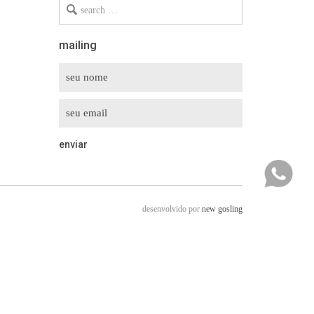
Search
for
mailing
desenvolvido por
new gosling