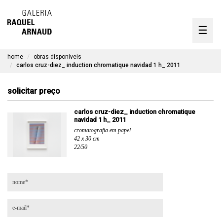
artistas
☰
Skip
to
exposições
content
home
obras disponíveis
timeline
carlos cruz-diez_ induction chromatique navidad 1 h_ 2011
a galeria
solicitar preço
obras disponíveis
carlos cruz-diez_ induction chromatique
navidad 1 h_ 2011
contato
cromatografia em papel
42 x 30 cm
22/50
en