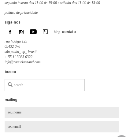
segunda à sexta das 11:00 às 19:00 e sábado das 11:00 às 15:00
política de privacidade
siga-nos
contato
blog
rua fidalga 125
05432 070
são paulo_ sp_ brasil
+ 55 11 3083 6322
info@raquelarnaud.com
busca
Search
for
mailing