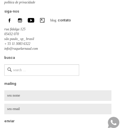
política de privacidade
siga-nos
contato
blog
rua fidalga 125
05432 070
são paulo_ sp_ brasil
+ 55 11 3083 6322
info@raquelarnaud.com
busca
Search
for
mailing