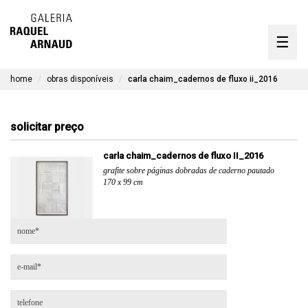
artistas
☰
Skip
to
exposições
content
home
obras disponíveis
carla chaim_cadernos de fluxo ii_2016
timeline
a galeria
solicitar preço
obras disponíveis
carla chaim_cadernos de fluxo II_2016
grafite sobre páginas dobradas de caderno pautado
contato
170 x 99 cm
en