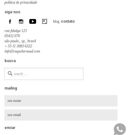
política de privacidade
siga-nos
contato
blog
rua fidalga 125
05432 070
são paulo_ sp_ brasil
+ 55 11 3083 6322
info@raquelarnaud.com
busca
Search
for
mailing