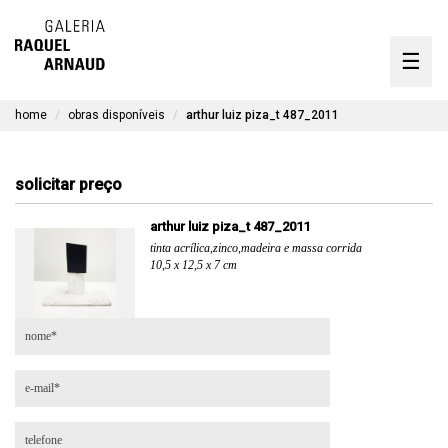
artistas
☰
Skip
to
exposições
content
home
obras disponíveis
arthur luiz piza_t 487_2011
timeline
a galeria
solicitar preço
obras disponíveis
arthur luiz piza_t 487_2011
tinta acrílica,zinco,madeira e massa corrida
contato
10,5 x 12,5 x 7 cm
en