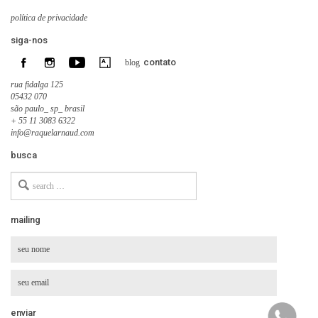
política de privacidade
siga-nos
contato
blog
rua fidalga 125
05432 070
são paulo_ sp_ brasil
+ 55 11 3083 6322
info@raquelarnaud.com
busca
Search
for
mailing