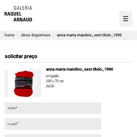
artistas
☰
Skip
to
exposições
content
home
obras disponíveis
anna maria maiolino_sem título_1990
timeline
a galeria
solicitar preço
obras disponíveis
anna maria maiolino_sem título_1990
serigafia
contato
100 x 70 cm
34/50
en