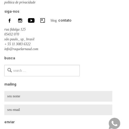
política de privacidade
siga-nos
contato
blog
rua fidalga 125
05432 070
são paulo_ sp_ brasil
+ 55 11 3083 6322
info@raquelarnaud.com
busca
Search
for
mailing