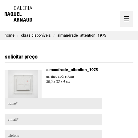
artistas
☰
Skip
to
exposições
content
home
obras disponíveis
almandrade_attention_1975
timeline
a galeria
solicitar preço
obras disponíveis
almandrade_attention_1975
acrílica sobre lona
contato
30,5 x 32 x 4 cm
en