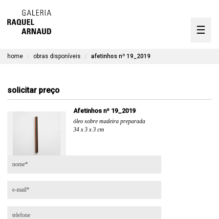
artistas
☰
Skip
to
exposições
content
home
obras disponíveis
afetinhos nº 19_2019
timeline
a galeria
solicitar preço
obras disponíveis
Afetinhos nº 19_2019
óleo sobre madeira preparada
contato
34 x 3 x 3 cm
en