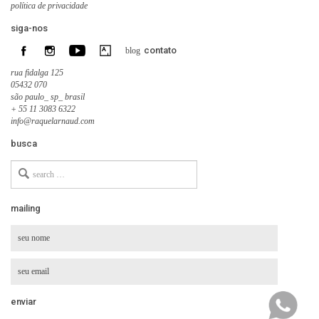
política de privacidade
siga-nos
contato
blog
rua fidalga 125
05432 070
são paulo_ sp_ brasil
+ 55 11 3083 6322
info@raquelarnaud.com
busca
Search
for
mailing