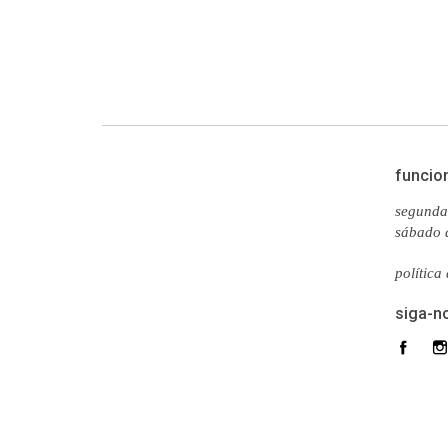
funcio
segunda 
sábado 
política
siga-n