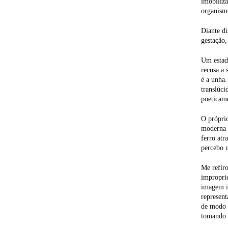
imobiliza
organismo
Diante di
gestação,
Um estado
recusa a 
é a unha.
translúci
poeticame
O próprio
moderna e
ferro atr
percebo u
Me refiro
improprie
imagem in
represent
de modo q
tomando 