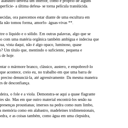
alabastro desvela um interior, como é próprio de alguns
erfície- a última defesa- se torna película translúcida.
quecidas, ora parecemos estar diante de uma escultura em
nda não tomou forma, amorfo- águas-vivas **.
re o líquido e o sólido. Em outras palavras, algo que se
ação com uma matéria orgânica também ambígua e indecisa que
a, vista daqui, não é algo opaco, luminoso, quase
o? Um título que, mentindo o suficiente, pequena e
 de hoje.
ntar o mármore branco, clássico, austero, e empobrecê-lo
que acontece, creio eu, no trabalho em que uma barra de
 é preciso denunciá-la, até agressivamente. Da mesma maneira
es de desconfiança.
adeira, o fole e a viola. Demonstra-se aqui a quase flagrante
les são. Mas em que outro material encontrá-los senão na
s presenças proustianas; imersos na pedra como num limbo,
 na memória como em alabastro, madeleines tridimensionais,
 pedra, e as coisas também, como água em uma clepsidra,