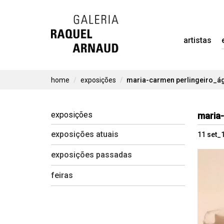
Skip
to
artistas
content
home
exposições
maria-carmen perlingeiro_á
exposições
maria-
exposições atuais
11 set_
exposições passadas
feiras