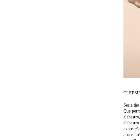
CLEPSIDR
Seria tão
Que perma
alabastro
alabastro
exposição
quase pró