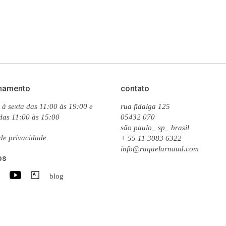
namento
contato
à sexta das 11:00 às 19:00 e
rua fidalga 125
das 11:00 às 15:00
05432 070
são paulo_ sp_ brasil
 de privacidade
+ 55 11 3083 6322
info@raquelarnaud.com
os
blog