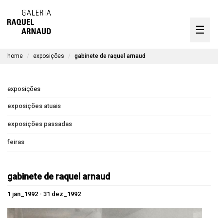
artistas
☰
Skip
to
exposições
content
home
exposições
gabinete de raquel arnaud
timeline
a galeria
exposições
obras disponíveis
exposições atuais
exposições passadas
contato
feiras
en
gabinete de raquel arnaud
1 jan_1992 - 31 dez_1992