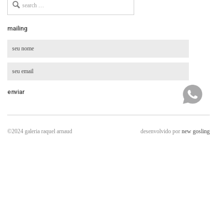
for
mailing
©2024 galeria raquel arnaud
desenvolvido por
new gosling