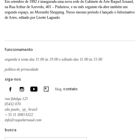
Em setembro de 1992 é inaugurada uma nova sede do Gabinete de Arte Raquel Arnaud,
na Rua Arthur de Azevedo, 401 – Pinheiros, e no mês seguinte ela abre também um
segundo espaço, no Morumbi Shopping. Nesse mesmo período é lançado o Informativo
de Artes, editado por Lisette Lagnado.
funcionamento
segunda à sexta das 11:00 às 19:00 e sábado das 11:00 às 15:00
política de privacidade
siga-nos
contato
blog
rua fidalga 125
05432 070
são paulo_ sp_ brasil
+ 55 11 3083 6322
info@raquelarnaud.com
busca
Search