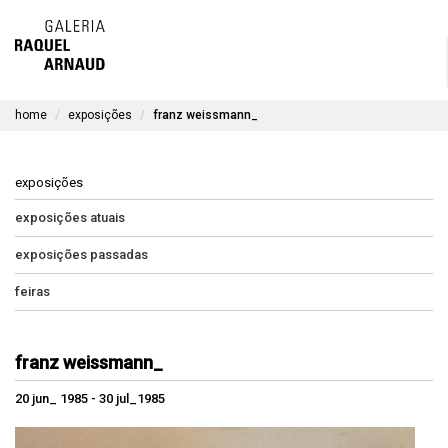
artistas
Skip
to
exposições
content
home
exposições
franz weissmann_
timeline
a galeria
exposições
obras disponíveis
exposições atuais
exposições passadas
contato
feiras
en
franz weissmann_
20 jun_ 1985 - 30 jul_1985