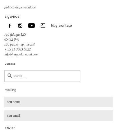
política de privacidade
siga-nos
contato
blog
rua fidalga 125
05432 070
são paulo_ sp_ brasil
+ 55 11 3083 6322
info@raquelarnaud.com
busca
Search
for
mailing