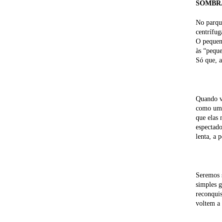
SOMBR
No parque
centrífug
O pequen
às “peque
Só que, 
Quando vi
como um a
que elas 
espectado
lenta, a 
Seremos 
simples g
reconquis
voltem a 