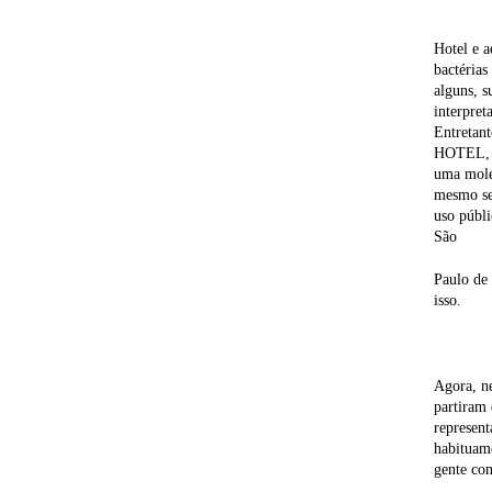
Hotel e a
bactérias
alguns, s
interpret
Entretant
HOTEL, a
uma molé
mesmo sen
uso públi
São
Paulo de 
isso.
Agora, ne
partiram 
represent
habituamo
gente con