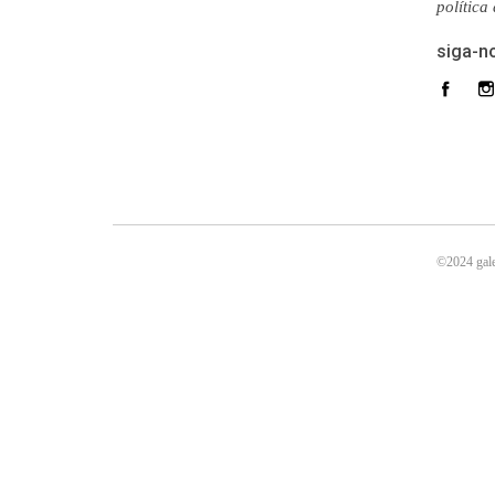
política
siga-n
©2024 gale