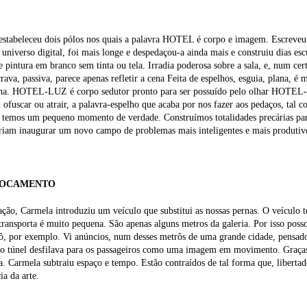
stabeleceu dois pólos nos quais a palavra HOTEL é corpo e imagem. Escreveu 
 universo digital, foi mais longe e despedaçou-a ainda mais e construiu dias esc
e pintura em branco sem tinta ou tela. Irradia poderosa sobre a sala, e, num cer
crava, passiva, parece apenas refletir a cena Feita de espelhos, esguia, plana, é
ha. HOTEL-LUZ é corpo sedutor pronto para ser possuído pelo olhar HOTEL-E
 ofuscar ou atrair, a palavra-espelho que acaba por nos fazer aos pedaços, tal
, temos um pequeno momento de verdade. Construímos totalidades precárias para
riam inaugurar um novo campo de problemas mais inteligentes e mais produtiv
LOCAMENTO
ação, Carmela introduziu um veículo que substitui as nossas pernas. O veículo
transporta é muito pequena. São apenas alguns metros da galeria. Por isso po
, por exemplo. Vi anúncios, num desses metrôs de uma grande cidade, pensado
o túnel desfilava para os passageiros como uma imagem em movimento. Graças à
. Carmela subtraiu espaço e tempo. Estão contraídos de tal forma que, libertad
ia da arte.