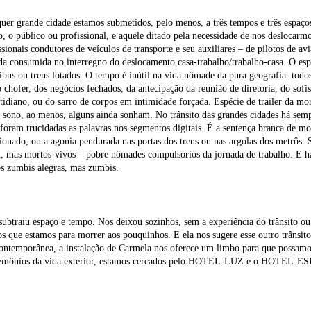
er grande cidade estamos submetidos, pelo menos, a três tempos e três espaços
, o público ou profissional, e aquele ditado pela necessidade de nos deslocarm
ssionais condutores de veículos de transporte e seu auxiliares – de pilotos de 
da consumida no interregno do deslocamento casa-trabalho/trabalho-casa. O espa
ibus ou trens lotados. O tempo é inútil na vida nômade da pura geografia: todos
o chofer, dos negócios fechados, da antecipação da reunião de diretoria, do s
otidiano, ou do sarro de corpos em intimidade forçada. Espécie de trailer da 
 sono, ao menos, alguns ainda sonham. No trânsito das grandes cidades há sem
foram trucidadas as palavras nos segmentos digitais. É a sentença branca de mo
ionado, ou a agonia pendurada nas portas dos trens ou nas argolas dos metrôs.
, mas mortos-vivos – pobre nômades compulsórios da jornada de trabalho. E há
s zumbis alegras, mas zumbis.
ubtraiu espaço e tempo. Nos deixou sozinhos, sem a experiência do trânsito ou 
s que estamos para morrer aos pouquinhos. E ela nos sugere esse outro trânsit
ontemporânea, a instalação de Carmela nos oferece um limbo para que possamos 
emônios da vida exterior, estamos cercados pelo HOTEL-LUZ e o HOTEL-ESP