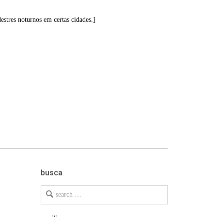
stres noturnos em certas cidades.]
busca
Search
for