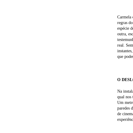
Carmela e
regras do
espécie d
outra, es
testemun
real. Sem
instantes
que pode
O DES
Na instal
qual nos 
Um metrô
paredes d
de cinema
experiênc