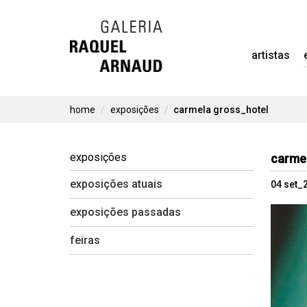
Skip
to
artistas
content
home
exposições
carmela gross_hotel
exposições
carmel
exposições atuais
04 set_
exposições passadas
feiras