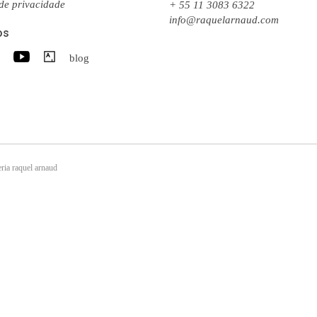
 de privacidade
+ 55 11 3083 6322
info@raquelarnaud.com
os
blog
ria raquel arnaud