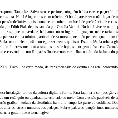
eroporto. Tanto faz. Salvo raros espécimes, ninguém habita esses espaços(falo 
 e insetos). Hotel é lugar do ser em trânsito. O hotel parece ser o não-lugar de 
uspensão definitiva, pois, conta-se, é também um local de preferência de certo
ada por Edith Piaf, depois cantada por Ornella Vanoni. No hotel vive-se num l
o, diz-se, que, na verdade, habitamos outro lugar: a linguagem, nela estaria no
 palavra é uma mínima partícula dessa morada; nem tão pequena quanto um fone
cula, um morfema; não consegue ser menos que isso. Essa molécula urbana glo
tido. Interessante e coisa rara nos dias de hoje, sua origem é francesa. Carme
co escrevendo-a com lâmpadas fluorescentes vermelhas no alto da fachada do p
2002. Tratou, de certo modo, da transitoriedade do evento e da arte, colocando
ssa instalação, tomou da cultura digital a forma. Para facilitar a composição 
de um retângulo ou quadrado selecionado ao meio. Com eles são passíveis de se 
ação gráfica, herdada da eletrônica, há muito tempo faz parte do cotidiano. Dos
s a ler as letras e números aos pedaços. Pobres palavras, paupérrimos números
strua a gestalt que o torna legível.