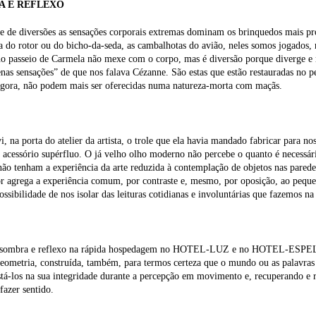
A E REFLEXO
 de diversões as sensações corporais extremas dominam os brinquedos mais pro
a do rotor ou do bicho-da-seda, as cambalhotas do avião, neles somos jogados,
o passeio de Carmela não mexe com o corpo, mas é diversão porque diverge e 
nas sensações” de que nos falava Cézanne. São estas que estão restauradas no 
agora, não podem mais ser oferecidas numa natureza-morta com maçãs.
, na porta do atelier da artista, o trole que ela havia mandado fabricar para no
cessório supérfluo. O já velho olho moderno não percebe o quanto é necessário 
não tenham a experiência da arte reduzida à contemplação de objetos nas pared
r agrega a experiência comum, por contraste e, mesmo, por oposição, ao peque
possibilidade de nos isolar das leituras cotidianas e involuntárias que fazemos 
sombra e reflexo na rápida hospedagem no HOTEL-LUZ e no HOTEL-ESPELHO
eometria, construída, também, para termos certeza que o mundo ou as palavras
tá-los na sua integridade durante a percepção em movimento e, recuperando e r
fazer sentido.