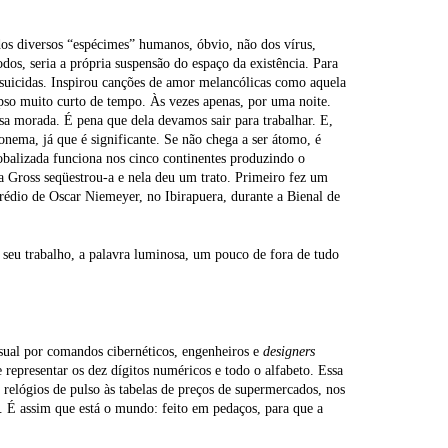
dos diversos “espécimes” humanos, óbvio, não dos vírus,
todos, seria a própria suspensão do espaço da existência. Para
s suicidas. Inspirou canções de amor melancólicas como aquela
apso muito curto de tempo. Às vezes apenas, por uma noite.
ssa morada. É pena que dela devamos sair para trabalhar. E,
ma, já que é significante. Se não chega a ser átomo, é
balizada funciona nos cinco continentes produzindo o
la Gross seqüestrou-a e nela deu um trato. Primeiro fez um
rédio de Oscar Niemeyer, no Ibirapuera, durante a Bienal de
 seu trabalho, a palavra luminosa, um pouco de fora de tudo
visual por comandos cibernéticos, engenheiros e
designers
representar os dez dígitos numéricos e todo o alfabeto. Essa
 relógios de pulso às tabelas de preços de supermercados, nos
. É assim que está o mundo: feito em pedaços, para que a