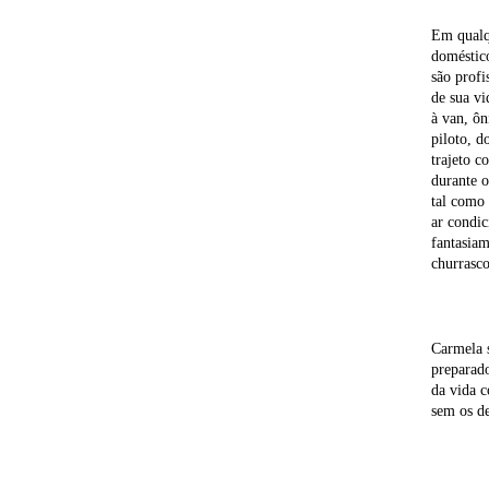
Em qualqu
doméstico
são profi
de sua vi
à van, ôn
piloto, d
trajeto c
durante o
tal como 
ar condic
fantasiam
churrasco
Carmela s
preparado
da vida c
sem os d