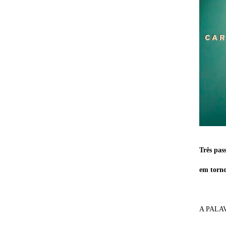
Três pas
em torno
A PALA