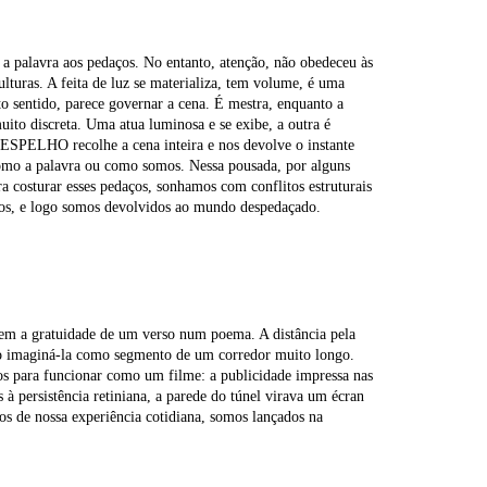
a palavra aos pedaços. No entanto, atenção, não obedeceu às
ulturas. A feita de luz se materializa, tem volume, é uma
to sentido, parece governar a cena. É mestra, enquanto a
 muito discreta. Uma atua luminosa e se exibe, a outra é
SPELHO recolhe a cena inteira e nos devolve o instante
 como a palavra ou como somos. Nessa pousada, por alguns
 costurar esses pedaços, sonhamos com conflitos estruturais
os, e logo somos devolvidos ao mundo despedaçado.
 tem a gratuidade de um verso num poema. A distância pela
sso imaginá-la como segmento de um corredor muito longo.
s para funcionar como um filme: a publicidade impressa nas
 persistência retiniana, a parede do túnel virava um écran
os de nossa experiência cotidiana, somos lançados na