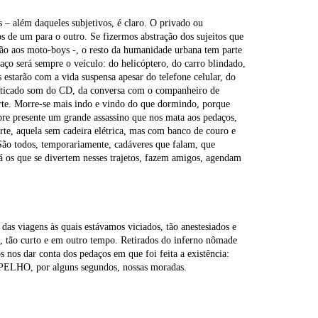
 – além daqueles subjetivos, é claro. O privado ou
os de um para o outro. Se fizermos abstração dos sujeitos que
avião aos moto-boys -, o resto da humanidade urbana tem parte
ço será sempre o veículo: do helicóptero, do carro blindado,
 estarão com a vida suspensa apesar do telefone celular, do
ofisticado som do CD, da conversa com o companheiro de
morte. Morre-se mais indo e vindo do que dormindo, porque
pre presente um grande assassino que nos mata aos pedaços,
rte, aquela sem cadeira elétrica, mas com banco de couro e
 São todos, temporariamente, cadáveres que falam, que
 os que se divertem nesses trajetos, fazem amigos, agendam
das viagens às quais estávamos viciados, tão anestesiados e
o, tão curto e em outro tempo. Retirados do inferno nômade
nos dar conta dos pedaços em que foi feita a existência:
ELHO, por alguns segundos, nossas moradas.