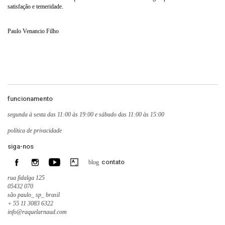
satisfação e temeridade.
Paulo Venancio Filho
funcionamento
segunda à sexta das 11:00 às 19:00 e sábado das 11:00 às 15:00
política de privacidade
siga-nos
contato
blog
rua fidalga 125
05432 070
são paulo_ sp_ brasil
+ 55 11 3083 6322
info@raquelarnaud.com