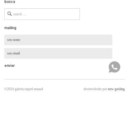
busca
Search
for
mailing
©2024 galeria raquel arnaud
desenvolvido por
new gosling