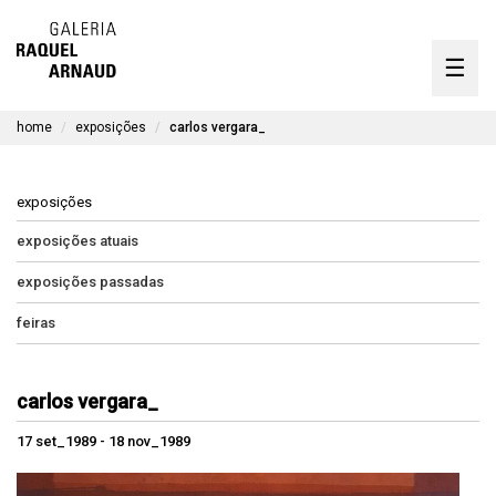
artistas
☰
Skip
to
exposições
content
home
exposições
carlos vergara_
timeline
a galeria
exposições
obras disponíveis
exposições atuais
exposições passadas
contato
feiras
en
carlos vergara_
17 set_1989 - 18 nov_1989