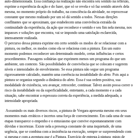
auto-dimensionada. Essa confiança na realização não encontra seu sentido na reflexão,
exprime a experiência da ação e do fazer, que só se revela e só faz sentido através dela
mesma, no momento próprio do trabalho, na consciência da atividade, no reprocessar
constante que mesmo realizado por um só dá sentido a todos. Nessas direções
conflitantes que se aproximam, que estabelecem uma convivência extraída da
continuidade da experiência, da ação que reconhece e sentido e seu fim nela mesma, nos
impasses e soluções que encontra, vai se impondo uma satisfação esclarecida,
intensamente realizada.
O percurso dessa pintura exprime em certo sentido os modos de se relacionar com a
pintura, ou melhor, os modos como ela se relaciona com a pintura. Em um outro
momento podemos reconhecer um determinado modelo, certas influências e certos
procedimentos. Passagens solitárias que exprimem menos um programa do que um
ambiente, um contexto. São possibilidades de convivência que se colocam e sugerem
níveis e intensidades de envolvimento. Se essa pintura não segue um programa
rigorosamente calculado, mantém uma coerência na instabilidade do afeto. Pois aqui a
pintura se organiza segundo a dinâmica do afeto. Essa é sua ordem positiva, sua
modalidade de existência, seu avançar, retroceder, continuar. Talvez assim possa correr o
risco da instabilidade ou da superficialidade, entretanto, a cada momento e a cada
situação, sabe encontrar a espessura correta da experiência, a medida adequada, a
intensidade apropriada.
Assumindo os mais diversos riscos, a pintura de Vergara apresenta mesmo em seus
momentos mais erráticos e incertos uma força de convencimento. Em cada uma de suas
etapas transparece o empenho e o entusiasmo que convive espontaneamente com
dúvidas e incertezas. Existe nela a presença constante de uma inquietude, de uma
urgência, que se combina com a insistência na execução, sempre se surpreendendo com
si mesma e com a aventura que é a Pintura. Exercício de entrega à pintura: misto de