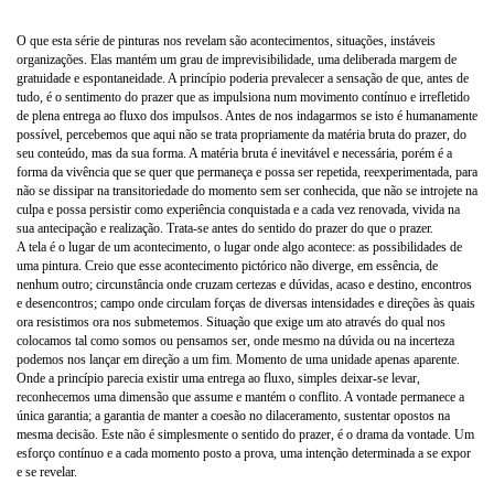
O que esta série de pinturas nos revelam são acontecimentos, situações, instáveis
organizações. Elas mantém um grau de imprevisibilidade, uma deliberada margem de
gratuidade e espontaneidade. A princípio poderia prevalecer a sensação de que, antes de
tudo, é o sentimento do prazer que as impulsiona num movimento contínuo e irrefletido
de plena entrega ao fluxo dos impulsos. Antes de nos indagarmos se isto é humanamente
possível, percebemos que aqui não se trata propriamente da matéria bruta do prazer, do
seu conteúdo, mas da sua forma. A matéria bruta é inevitável e necessária, porém é a
forma da vivência que se quer que permaneça e possa ser repetida, reexperimentada, para
não se dissipar na transitoriedade do momento sem ser conhecida, que não se introjete na
culpa e possa persistir como experiência conquistada e a cada vez renovada, vivida na
sua antecipação e realização. Trata-se antes do sentido do prazer do que o prazer.
A tela é o lugar de um acontecimento, o lugar onde algo acontece: as possibilidades de
uma pintura. Creio que esse acontecimento pictórico não diverge, em essência, de
nenhum outro; circunstância onde cruzam certezas e dúvidas, acaso e destino, encontros
e desencontros; campo onde circulam forças de diversas intensidades e direções às quais
ora resistimos ora nos submetemos. Situação que exige um ato através do qual nos
colocamos tal como somos ou pensamos ser, onde mesmo na dúvida ou na incerteza
podemos nos lançar em direção a um fim. Momento de uma unidade apenas aparente.
Onde a princípio parecia existir uma entrega ao fluxo, simples deixar-se levar,
reconhecemos uma dimensão que assume e mantém o conflito. A vontade permanece a
única garantia; a garantia de manter a coesão no dilaceramento, sustentar opostos na
mesma decisão. Este não é simplesmente o sentido do prazer, é o drama da vontade. Um
esforço contínuo e a cada momento posto a prova, uma intenção determinada a se expor
e se revelar.