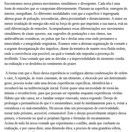
Encontramos nessa pintura movimentos simultâneos e divergentes. Cada tela é uma
fonte de emissões que se comportam diferentemente. Flutuam na superfície, emergem do
interior, mergulham. As diferentes modalidades com que a superfície é impregnada
alterna graus de pulsação, ressonâncias, altera proximidade e distanciamento. A maior ou
menor irradiação de energia não está na força do gesto que imprimiu a sua marca, está na
sutil diferenciação de emissões. Acompanhamos essas diferenciações nos movimentos
simultâneos de sinais opostos, nas sugestões de pontuações e nos ritmos, nas
ambivalências cromáticas, no pulsar que faz e desfaz uma cena onde permanece a
intencidade e a integridade originárias. Estamos entre a abstrata organização da vontade e
a urgente desorganização dos impulsos, diante da tentativa de manter essa fluída ordem,
onde a convivência seja possível, na qual a vontade não imponha a presença do
irrefletido. Uma vontade que ante as dúvidas e a imprevisibilidade do momento condia
na realização e se desdobra no sentimento do prazer.
A forma com que o fluxo dessa experiência se configura alterna condensações de ordem
e caos, A repetição, às vezes constante, de um elemento, a obcessão por um determinado
gesto, procura isolar cada uma dessas experiências específicas, identificá-las e
reconhecê-las na indiferenciação inicial. Existe quase uma necessidade de torná-las
íntimas e reconhecíveis, para que possam ser repetidas enquanto experiências vividas.
Hábito que não cansa; ter o familiar sempre renovado, nunca esgotado. Desejo de
prolongar a permanência do que é o momentâneo, trazê-lo imediatamente para si, evitar a
estranheza e os mal-entendidos, Há nessas telas um pressuposto de convivialidade,
tornar tudo próximo, acessível, comunicável. Este o desejo possivelmente utópico dessa
pintura, o horizonte no qual se projetam figuras e fórmulas do encantamento.
Acima de tudo há nessa vontade que experimenta o conflito, ainda que confiante na
realização, e por causa disto, uma dimensão ética; a procura de uma grandeza sóbria,