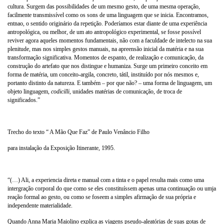
cultura. Surgem das possibilidades de um mesmo gesto, de uma mesma operação,
facilmente transmissível como os sons de uma linguagem que se inicia. Encontramos,
entnao, o sentido originário da repetição. Poderíamos estar diante de uma experiência
antropológica, ou melhor, de um ato antropológico experimental, se fosse possível
reviver agora aqueles momentos fundamentais, não com a faculdade de intelecto na sua
plenitude, mas nos simples gestos manuais, na apreensão inicial da matéria e na sua
transformação significativa. Momentos de espanto, de realização e comunicação, da
construção do artefato que nos distingue e humaniza. Surge um primeiro conceito em
forma de matéria, um conceito-argila, concreto, tátil, instituído por nós mesmos e,
portanto distinto da natureza. E também – por que não? – uma forma de linguagem, um
objeto linguagem,
codicilli,
unidades matérias de comunicação, de troca de
significados.”
Trecho do texto “ A Mão Que Faz” de Paulo Venâncio Filho
para instalação da Exposição Itinerante, 1995.
“(…) Ali, a experiencia direta e manual com a tinta e o papel resulta mais como uma
intergração corporal do que como se eles constituíssem apenas uma continuação ou umja
reação formal ao gesto, ou como se foseem a simples afirmação de sua própria e
independente materialidade.
Quando Anna Maria Maiolino explica as viagens pseudo-aleatórias de suas gotas de