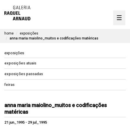
artistas
☰
Skip
to
exposições
content
home
exposições
timeline
anna maria maiolino_muitos e codificações matéricas
a galeria
exposições
obras disponíveis
exposições atuais
exposições passadas
contato
feiras
en
anna maria maiolino_muitos e codificações
matéricas
21 jun_1995 - 29 jul_1995