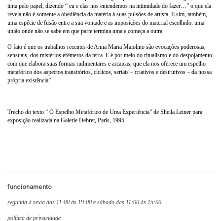
tinta pelo papel, dizendo “ eu e elas nos entendemos na intimidade do fazer…” o que ela
revela não é somente a obediência da matéria á suas pulsões de artista. E sim, também,
uma espécie de fusão entre a sua vontade e as imposições do material escolhido, uma
união onde não se sabe em que parte termina uma e começa a outra.
O fato é que os trabalhos recentes de Anna Maria Maiolino são evocações poderosas,
sensuais, dos mistérios efêmeros da terra. E é por meio do ritualismo e do despojamento
com que elabora suas formas rudimentares e arcaicas, que ela nos oferece um espelho
metafórico dos aspectos transitórios, cíclicos, seriais – criativos e destrutivos – da nossa
própria existência”
Trecho do texto “ O Espelho Metafórico de Uma Experiência” de Sheila Leiner para
exposição realizada na Galerie Debret, Paris, 1995
funcionamento
segunda à sexta das 11:00 às 19:00 e sábado das 11:00 às 15:00
política de privacidade