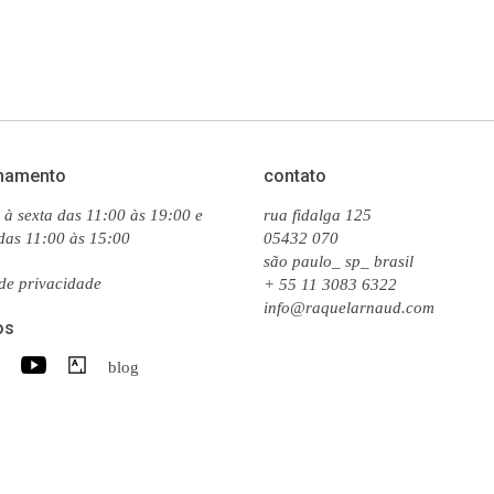
namento
contato
à sexta das 11:00 às 19:00 e
rua fidalga 125
das 11:00 às 15:00
05432 070
são paulo_ sp_ brasil
 de privacidade
+ 55 11 3083 6322
info@raquelarnaud.com
os
blog