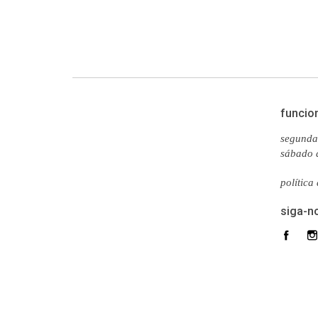
funcio
segunda 
sábado 
política
siga-n