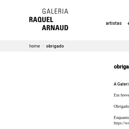
Skip
to
artistas
content
home
obrigado
obrig
A Galer
Em breve,
Obrigado
Enquanto 
https://