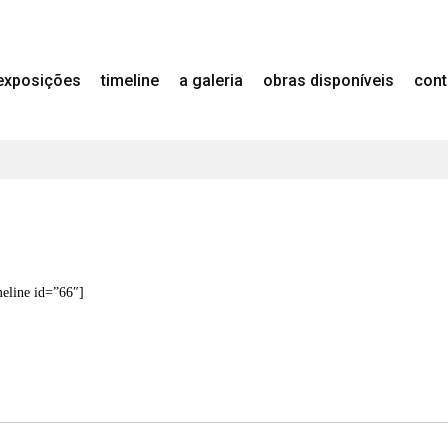
exposições
timeline
a galeria
obras disponíveis
cont
meline id=”66″]