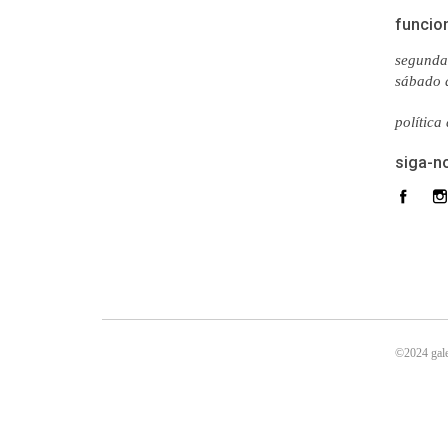
funcio
segunda 
sábado 
política
siga-n
©2024 gale