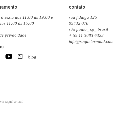
namento
contato
à sexta das 11:00 às 19:00 e
rua fidalga 125
das 11:00 às 15:00
05432 070
são paulo_ sp_ brasil
 de privacidade
+ 55 11 3083 6322
info@raquelarnaud.com
os
blog
ria raquel arnaud