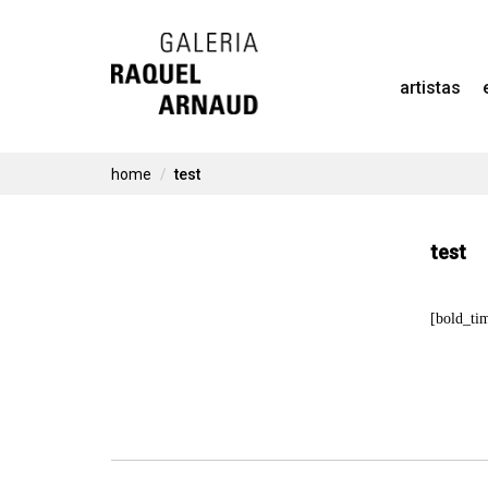
Skip
to
artistas
content
home
test
test
[bold_ti