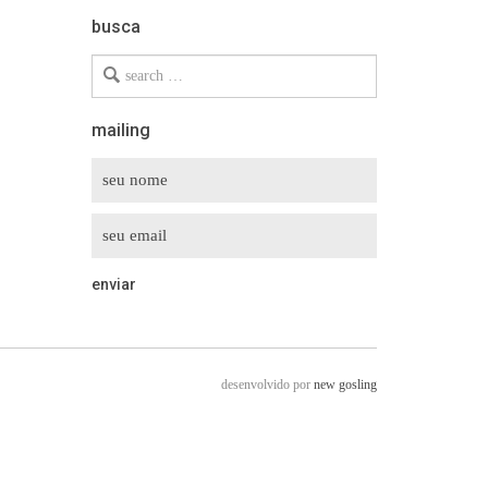
busca
Search
for
mailing
desenvolvido por
new gosling